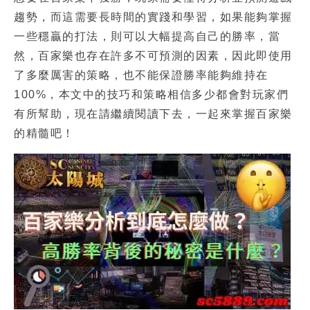
趨勢，而這需要長時間的實踐和學習，如果能夠掌握
一些穩贏的打法，則可以大幅提高自己的勝率，當
然，百家樂也存在許多不可預測的因素，因此即使用
了多麼厲害的策略，也不能保證勝率能夠維持在
100%，本文中的技巧和策略相信多少都會對玩家們
有所幫助，現在請繼續閱讀下去，一起來掌握百家樂
的精髓吧！