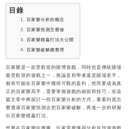
目錄
1.
百家樂分析的概念
2.
百家樂預測怎麼做
3.
百家樂穩贏打法大公開
4.
百家樂破解總整理
百家樂是一款受歡迎的賭博遊戲，同時也是傳統賭場
最受歡迎的遊戲之一，無論是初學者還是賭場老手，
都有可能在百家樂中獲得可觀的盈利，然而要成為真
正的百家樂高手，需要掌握遊戲的細節和技巧，在這
篇文章中將探討一些百家樂分析的方式，看看到底怎
麼透過百家樂預測去把百家樂破解，再進一步的研擬
出百家樂穩贏打法。
想要在百家樂中獲勝，玩家需要懂得分析並預測遊戲