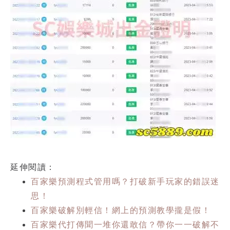
延伸閱讀：
百家樂預測程式管用嗎？打破新手玩家的錯誤迷
思！
百家樂破解別輕信！網上的預測教學攏是假！
百家樂代打傳聞一堆你還敢信？帶你一一破解不