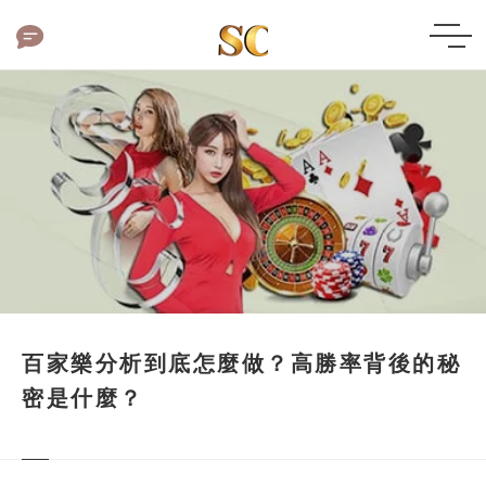
百家樂分析到底怎麼做？高勝率背後的秘
密是什麼？