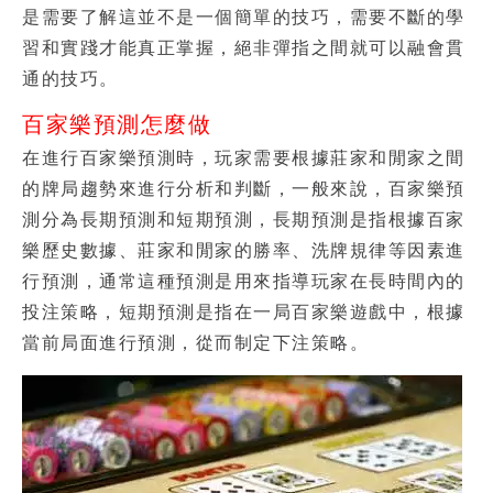
是需要了解這並不是一個簡單的技巧，需要不斷的學
習和實踐才能真正掌握，絕非彈指之間就可以融會貫
通的技巧。
百家樂預測怎麼做
在進行百家樂預測時，玩家需要根據莊家和閒家之間
的牌局趨勢來進行分析和判斷，一般來說，百家樂預
測分為長期預測和短期預測，長期預測是指根據百家
樂歷史數據、莊家和閒家的勝率、洗牌規律等因素進
行預測，通常這種預測是用來指導玩家在長時間內的
投注策略，短期預測是指在一局百家樂遊戲中，根據
當前局面進行預測，從而制定下注策略。