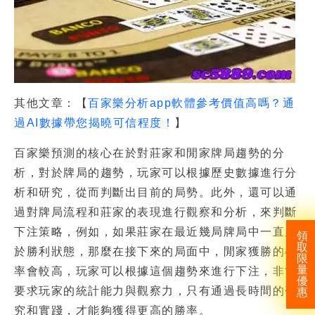
其他文章：【
百家樂分析app軟體參考價值高嗎？通
過AI數據帶您揭曉可信程度！
】
百家樂預測的核心在於對莊家和閒家牌局趨勢的分
析，對於牌局的趨勢，玩家可以根據歷史數據進行分
析和研究，從而判斷出目前的局勢。此外，還可以通
過對牌局流程和莊家的表現進行觀察和分析，來判斷
下注策略，例如，如果莊家在最近幾局牌局中一直處
領
取
於勝利狀態，那麼在接下來的局面中，閒家獲勝的機
限
量
率會較高，玩家可以根據這個趨勢來進行下注，非常
優
要求玩家的統計能力與觀察力，只有通過長時間的研
惠
究和實踐，才能夠獲得更高的勝率。