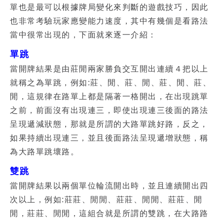
單也是最可以根據牌局變化來判斷的遊戲技巧，因此
也非常考驗玩家應變能力速度，其中有幾個是看路法
當中很常出現的，下面就來逐一介紹：
單跳
當開牌結果是由莊閒兩家勝負交互開出連續４把以上
就稱之為單跳，例如:莊、閒、莊、閒、莊、閒、莊、
閒，這規律在路單上都是隔著一格開出，在出現跳單
之前，前面沒有出現連三，即使出現連三後面的路法
呈現遞減狀態，那就是所謂的大路單跳好路，反之，
如果持續出現連三，並且後面路法呈現遞增狀態，稱
為大路單跳壞路。
雙跳
當開牌結果以兩個單位輪流開出時，並且連續開出四
次以上，例如:莊莊、閒閒、莊莊、閒閒、莊莊、閒
閒，莊莊、閒閒，這組合就是所謂的雙跳，在大路路