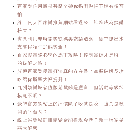
百家樂信用版是甚麼？帶你揭開跑帳下場有多可
怕！
線上真人百家樂推薦網站看過來！誰將成為娛樂
榜首？
賓果利用即時開獎號碼奧索樂透網，從中抓出水
支奪得端午加碼獎金！
百家樂贏錢必學的馬丁攻略！控制籌碼才是唯一
的破解之路！
賭博百家樂穩贏打法真的存在嗎？掌握破解及攻
略讓你勝率大幅提升！
九州娛樂城儲值版遊戲雖是豐富，但活動等級卻
模糊不明？
豪神官方網站上的評價除了咬就是咬！這真是敢
開的平台嗎？
線上娛樂城註冊體驗金能換現金嗎？新手玩家疑
惑大解密！