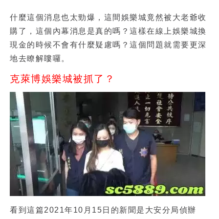
什麼這個消息也太勁爆，這間娛樂城竟然被大老爺收
購了，這個內幕消息是真的嗎？這樣在
線上娛樂城換
現金
的時候不會有什麼疑慮嗎？這個問題就需要更深
地去瞭解瞜囉。
克萊博娛樂城被抓了？
看到這篇2021年10月15日的新聞是大安分局偵辦