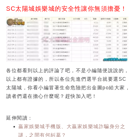
SC太陽城娛樂城的安全性讓你無須擔憂！
各位都看到以上的評論了吧，不是小編隨便說說的，
以上都有證據的，所以各位先進們選平台就要選SC
太陽城，你看小編冒著生命危險把出金圖po給大家，
讀者們還在擔心什麼呢？趕快加入吧！
延伸閱讀：
贏家娛樂城手機版、大贏家娛樂城詐騙身分之
謎，之間有何糾葛？