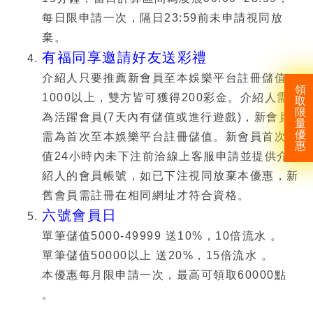
每日限申請一次，隔日23:59前未申請視同放
棄。
有福同享邀請好友送彩禮
介紹人只要推薦新會員至本娛樂平台註冊儲值
領
1000以上，雙方皆可獲得200彩金。介紹人需
取
限
為活躍會員(7天內有儲值或進行遊戲)，新會員
量
優
需為首次至本娛樂平台註冊儲值。新會員首次儲
惠
值24小時內未下注前洽線上客服申請並提供介
紹人的會員帳號，如已下注視同放棄本優惠，新
舊會員需註冊在相同網址才符合資格。
六號會員日
單筆儲值5000-49999 送10%，10倍流水 。
單筆儲值50000以上 送20%，15倍流水 。
本優惠每月限申請一次，最高可領取60000點
。