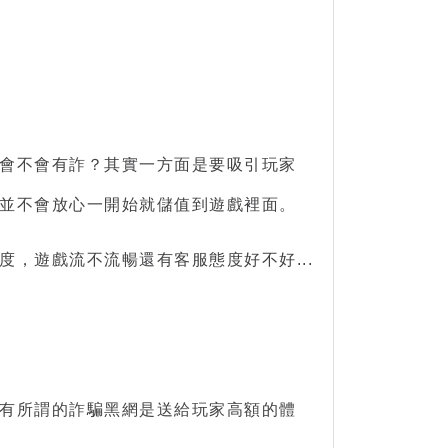
會不會有詐？其實一方面是要吸引玩家
並不會放心一開始就儲值到遊戲裡面。
，遊戲流不流暢還有客服態度好不好...
有所謂的詐騙黑網是送給玩家高額的體