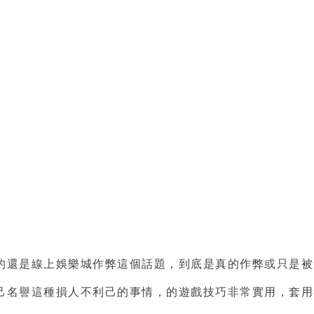
的還是
線上娛樂城作弊
這個話題，到底是真的作弊或只是被
己名譽這種損人不利己的事情，的遊戲技巧非常實用，套用