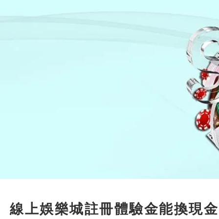
線上娛樂城註冊體驗金能換現金