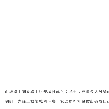
而網路上關於
線上娛樂城推薦
的文章中，被最多人討論
關到一家線上娛樂城的信譽，它怎麼可能會做出破壞自