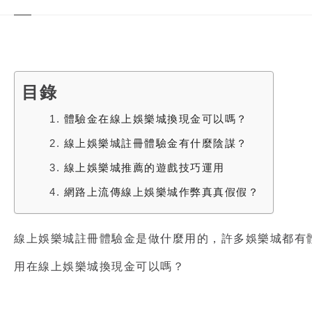
目錄
1.
體驗金在線上娛樂城換現金可以嗎？
2.
線上娛樂城註冊體驗金有什麼陰謀？
3.
線上娛樂城推薦的遊戲技巧運用
4.
網路上流傳線上娛樂城作弊真真假假？
線上娛樂城註冊體驗金
是做什麼用的，許多娛樂城都有
用在
線上娛樂城換現金
可以嗎？