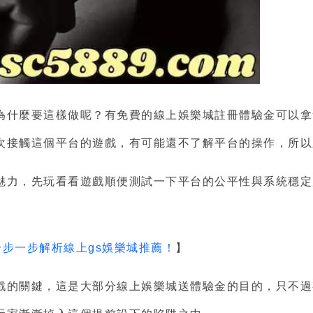
為什麼要這樣做呢？有免費的線上娛樂城註冊體驗金可以拿
次接觸這個平台的遊戲，有可能還不了解平台的操作，所以
力，先玩看看遊戲順便測試一下平台的公平性與系統穩定度
一步一步解析線上gs娛樂城推薦！
】
戲的關鍵，這是大部分線上娛樂城送體驗金的目的，只不過