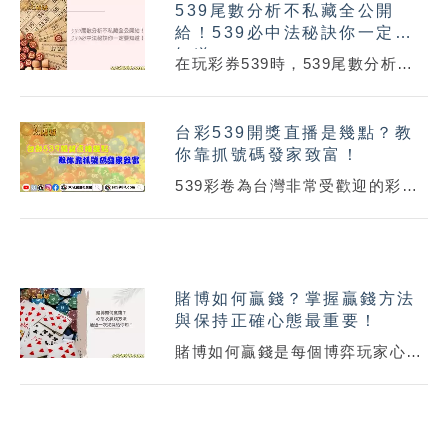
539尾數分析不私藏全公開
戲，有著多種不同的撲克牌遊戲種
給！539必中法秘訣你一定要
類和變體，從德州撲克到奧馬哈、
知道！
五張牌扑克到七張...
在玩彩券539時，539尾數分析是
一種常見的技巧，可幫助玩家提高
中獎的機會，透過對539尾數的觀
台彩539開獎直播是幾點？教
察和分析，玩家可以發現其中的規
你靠抓號碼發家致富！
律和趨勢，進而做出更有把握的選
擇，...
539彩卷為台灣非常受歡迎的彩票
遊戲之一，這項遊戲提供了一個簡
單而刺激方式，讓玩家有機會贏得
巨額獎金，主要玩法是選擇5顆號
碼，並關注今彩539開獎直播看自
賭博如何贏錢？掌握贏錢方法
己所選...
與保持正確心態最重要！
賭博如何贏錢是每個博弈玩家心中
最常有的疑問，想要實現這個目標
需要一個良好的賭博心態和有效的
賭博贏錢方法，首先擁有冷靜和理
性的心態是最，不被情緒所左右，