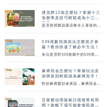
歡撲克牌遊戲的各位，撲克牌遊戲
99絕對是不容錯過的一款刺激有趣
撲克牌13張怎麼玩？掌握十三
的遊戲，無論是與朋友聚會還是閒
張教學及技巧輕鬆成為十三支
暇時光，99撲克牌都能帶來無盡的
高手！
娛樂...
是否曾經聽說過這種令人著迷的撲
克牌變體遊戲？撲克牌13張作為撲
克牌中的一個經典玩法，具有獨特
539尾數預測抓法怎麼抓才會
的遊戲規則和策略，想要優雅地掌
贏？教你快速了解必中方法！
握這個遊戲嗎？一起來探索撲克牌
十三張教...
各位是否對539遊戲中的539尾數
抓法和539尾數預測感到困惑？想
要提高中獎機會，但又不知道從何
麻將現金怎麼玩？掌握玩法及
下手？別擔心，現在就來揭開今彩
胡牌規則輕鬆成為麻將高手！
539必中的神秘面紗！透過獨特的
尾...
對於麻將愛好者來說，麻將現金遊
戲是一個結合娛樂和策略的刺激選
擇，無論是新手還是有經驗的玩
百家樂信用版被討債報警有用
家，掌握麻將玩法和麻將胡牌規則
嗎？跑帳下場可能會慘死路
是必須的，麻將遊戲源於中國，並