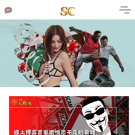
SC
太
陽
城
娛
樂
城