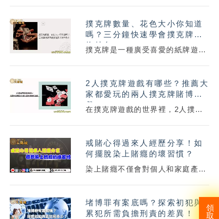
牌遊戲，擁有悠久的歷史和廣泛的
影響力，它既可以在家庭聚會、朋
撲克牌數量、花色大小你知道
友聚會中作為娛樂方式，也在賭場
嗎？三分鐘快速學會撲克牌人
裡成為一種具有高度競爭性和戰略
物特色！
性的遊戲，...
撲克牌是一種廣受喜愛的紙牌遊
戲，具有豐富的玩法和深厚的文化
背景，撲克牌數量共有52張，由四
2人撲克牌遊戲有哪些？推薦大
種花色和13個點數組成，每個花色
家都愛玩的兩人撲克牌賭博遊
都有自己獨特的特色和代表性的圖
戲！
案，撲克...
在撲克牌遊戲的世界裡，2人撲克
牌是一種極富挑戰性和刺激的選
擇，無論是與朋友進行友誼賽還是
戒賭心得過來人經歷分享！如
與對手進行激烈的賭博，這種形式
何擺脫染上賭癮的壞習慣？
的撲克牌遊戲都能帶來無盡的樂趣
和緊張刺激，...
染上賭癮不僅會對個人和家庭產生
了巨大負面影響，許多人開始賭博
時並沒有意識到其中風險，但隨著
堵博罪有案底嗎？探索初犯與
時間的推移，賭錢成癮者漸漸瘋狂
領
累犯所需負擔刑責的差異！
到無法自拔泥淖，然而戒掉並非不
取