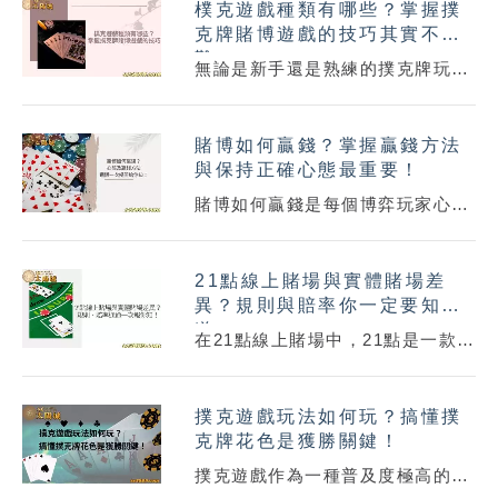
樸克遊戲種類有哪些？掌握撲
個迷人的花色，代表著愛情和熱
克牌賭博遊戲的技巧其實不
情，而在撲克牌遊戲中，掌握花色
難！
的大小順序是...
無論是新手還是熟練的撲克牌玩
家，樸克遊戲都能帶來刺激和樂
趣，撲克牌是一種流行的卡牌遊
賭博如何贏錢？掌握贏錢方法
戲，有著多種不同的撲克牌遊戲種
與保持正確心態最重要！
類和變體，從德州撲克到奧馬哈、
五張牌扑克到七張...
賭博如何贏錢是每個博弈玩家心中
最常有的疑問，想要實現這個目標
需要一個良好的賭博心態和有效的
21點線上賭場與實體賭場差
賭博贏錢方法，首先擁有冷靜和理
異？規則與賠率你一定要知
性的心態是最，不被情緒所左右，
道！
適度控制賭...
在21點線上賭場中，21點是一款極
受歡迎的撲克牌遊戲，掌握21點規
則是闖進賭場的必備技能，而了解
撲克遊戲玩法如何玩？搞懂撲
不同賭場的21點賠率更是取勝的關
克牌花色是獲勝關鍵！
鍵，21點結合策略與運氣，挑戰
玩...
撲克遊戲作為一種普及度極高的紙