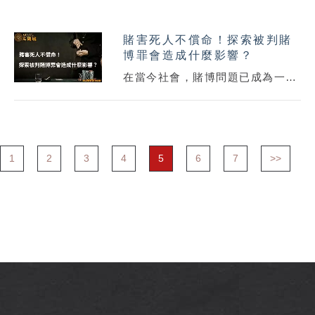
更是一款倍受矚目的遊戲，無論是
撲克牌愛好者還是新手，這款遊戲
賭害死人不償命！探索被判賭
都能帶來...
博罪會造成什麼影響？
在當今社會，賭博問題已成為一個
嚴重的社會問題，許多人因沈迷於
博弈而付出了巨大的代價，其中賭
錢害人最嚴重的後果就是付出比金
錢虧損更大的代價，賭害死人不僅
1
2
3
4
5
6
7
>>
是一個悲慘...
SC