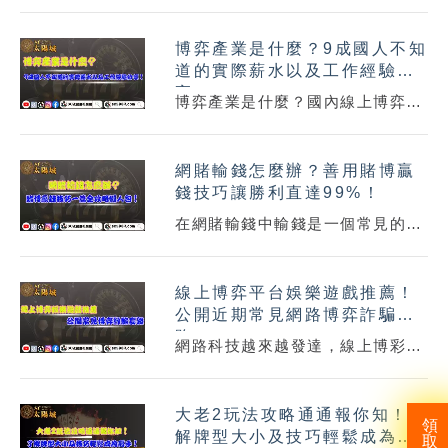
論這個問題之前，玩家需要先知道
賭博被抓罰多少以及網路賭博被抓
博弈產業是什麼？9成國人不知
會面臨怎樣的後果，接下來就要來
道的實際薪水以及工作經驗分
告訴各位賭博的定義及可能產生的
享！
法律後果，...
博弈產業是什麼？國內線上博弈產
業正以飛速成長，這也讓很多人不
禁好奇博弈產業薪水待遇高不高，
網賭輸錢怎麼辦？善用賭博贏
因為許多線上娛樂城的出現，造就
錢技巧讓勝利直達99%！
了許多工作機會，加上誘人的薪
資，讓很多社...
在網賭輸錢中輸錢是一個常見的情
況，但當玩家陷入這樣的困境時該
怎麼辦？賭博輸錢怎麼辦？本文將
線上博弈平台娛樂遊戲推薦！
提供玩家一些實用的解決方法，同
公開近期常見網路博弈詐騙套
時小編也會分享一些賭博贏錢技
路！
巧，這些技巧...
網路科技越來越發達，線上博彩成
為眾多玩家娛樂首選，而博奕平臺
中有許多遊戲供會員選擇，究竟是
大老2玩法攻略通通報你知！了
哪幾款遊戲才是最好賺錢的呢？在
領
解牌型大小及技巧輕鬆成為高
本篇文章中小編就要帶各位更深入
取