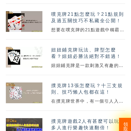
解13支規則、掌握十三支攻略和十
三張技巧是關鍵，13張撲克是一種
噗克牌21點怎麼玩？21點規則
刺激有趣的遊戲，但要在其中取得
及過五關技巧不私藏全公開！
勝利並不容易，透過深入了解13支
的...
想要在噗克牌的21點遊戲中稱霸
嗎？掌握21點技巧和了解21點規則
是關鍵！21點是一種刺激且受歡迎
妞妞鋪克牌玩法、牌型怎麼
的撲克牌遊戲，需要玩家在接近21
看？妞妞必勝法絕對不錯過！
點的同時超越對手，從掌握基本規
則...
妞妞鋪克牌是一款刺激又有趣的撲
克遊戲，引領著玩家們進入一個充
滿策略和判斷的競技場，想要在妞
撲克牌13張怎麼玩？十三支規
妞撲克牌中稱霸，除了適應其獨特
則、技巧懶人包都在這！
的妞妞玩法，掌握妞妞必勝法絕對
是關鍵，這...
在撲克牌世界中，有一個引人入勝
且獨特的遊戲叫做「十三支」。這
款遊戲使用一副標準撲克牌，以獨
撲克牌遊戲2人有甚麼可以玩？
特的規則和策略挑戰你的智慧和運
領
多人進行樂趣快速翻倍！
氣，在13張撲克牌每個玩家必須根
取