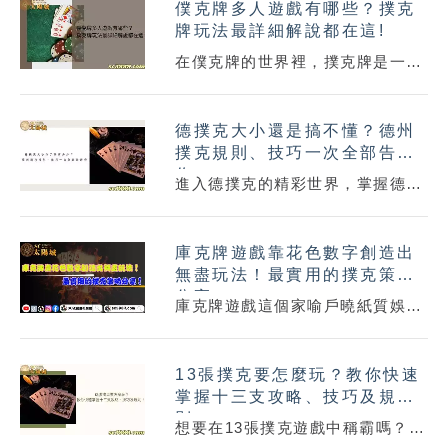
僕克牌多人遊戲有哪些？撲克
鍵技巧，這些都是成為一名優秀德
牌玩法最詳細解說都在這!
州撲克玩家必勝關鍵，德州撲克是
一種引...
在僕克牌的世界裡，撲克牌是一種
充滿策略和刺激的遊戲，吸引著無
數玩家，其豐富多樣的撲克牌玩法
德撲克大小還是搞不懂？德州
讓人著迷，無論各位喜歡哪種風
撲克規則、技巧一次全部告訴
格，撲克牌遊戲都能帶來無限的樂
你！
趣，更加令人...
進入德撲克的精彩世界，掌握德州
撲克規則和德州撲克技巧！德州撲
克是一款刺激而受歡迎的撲克遊
庫克牌遊戲靠花色數字創造出
戲，無論各位是初學者還是有經驗
無盡玩法！最實用的撲克策略
的玩家，了解德州撲克的規則是必
分享！
不可少的，從...
庫克牌遊戲這個家喻戶曉紙質娛
樂，承載著無數人童年回憶和歡樂
時光，無論在家庭聚會、朋友聚會
13張撲克要怎麼玩？教你快速
或賭桌上，建立出規則玩法總能帶
掌握十三支攻略、技巧及規
給每個人歡笑和刺激，它不僅作為
則！
一種娛樂方式...
想要在13張撲克遊戲中稱霸嗎？了